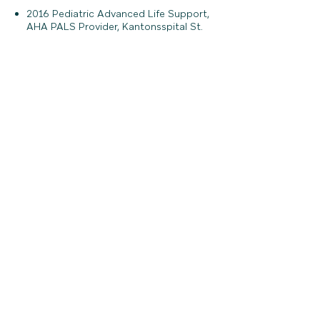
2016 Pediatric Advanced Life Support,
AHA PALS Provider, Kantonsspital St.
Gallen (CH)
2015 Ernährungsberatung (Impulse e.V.)
2014 Grundkurs in Notfallmedizin /
Dienstarztkurs, SGNOR Provider, Zürich
(CH)
2014 Grundkurs Abdomen-
Sonographie SGUM, Schwyz (CH)
Adresse